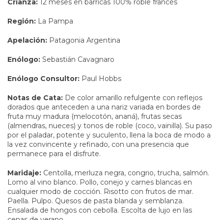
Crianza:
12 meses en barricas 100% roble francés
Región:
La Pampa
Apelación:
Patagonia Argentina
Enólogo:
Sebastián Cavagnaro
Enólogo Consultor:
Paul Hobbs
Notas de Cata:
De color amarillo refulgente con reflejos
dorados que anteceden a una nariz variada en bordes de
fruta muy madura (melocotón, ananá), frutas secas
(almendras, nueces) y tonos de roble (coco, vainilla). Su paso
por el paladar, potente y suculento, llena la boca de modo a
la vez convincente y refinado, con una presencia que
permanece para el disfrute.
Maridaje:
Centolla, merluza negra, congrio, trucha, salmón.
Lomo al vino blanco. Pollo, conejo y carnes blancas en
cualquier modo de cocción. Risotto con frutos de mar.
Paella. Pulpo. Quesos de pasta blanda y semblanza.
Ensalada de hongos con cebolla. Escolta de lujo en las
cenas de verano.