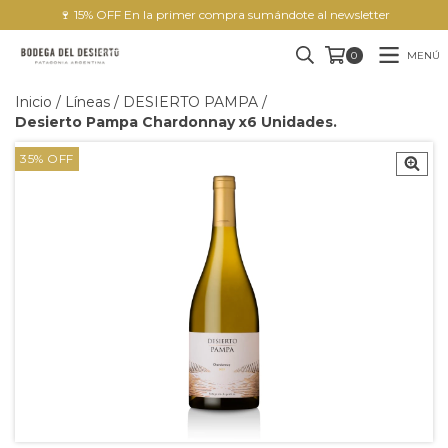
🍷 15% OFF En la primer compra sumándote al newsletter
MENÚ
0
Inicio
/
Líneas
/
DESIERTO PAMPA
/
Desierto Pampa Chardonnay x6 Unidades.
35
%
OFF