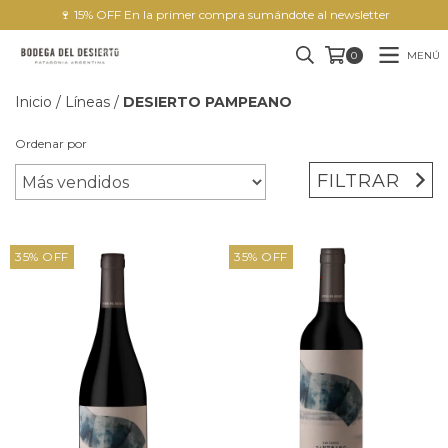
🍷 15% OFF En la primer compra sumándote al newsletter
MENÚ
0
Inicio
/
Líneas
/
DESIERTO PAMPEANO
Ordenar por
FILTRAR
35
%
OFF
35
%
OFF