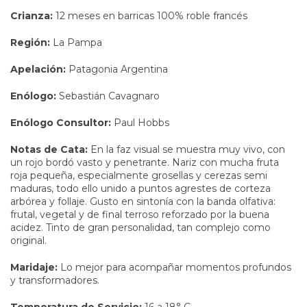
Crianza:
12 meses en barricas 100% roble francés
Región:
La Pampa
Apelación:
Patagonia Argentina
Enólogo:
Sebastián Cavagnaro
Enólogo Consultor:
Paul Hobbs
Notas de Cata:
En la faz visual se muestra muy vivo, con
un rojo bordó vasto y penetrante. Nariz con mucha fruta
roja pequeña, especialmente grosellas y cerezas semi
maduras, todo ello unido a puntos agrestes de corteza
arbórea y follaje. Gusto en sintonía con la banda olfativa:
frutal, vegetal y de final terroso reforzado por la buena
acidez. Tinto de gran personalidad, tan complejo como
original.
Maridaje:
Lo mejor para acompañar momentos profundos
y transformadores.
Temperatura de Servicio:
16 a 18° C