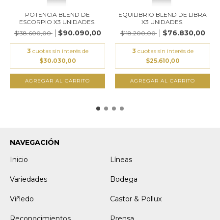
EQUILIBRIO BLEND DE LIBRA
POTENCIA BLEND DE
X3 UNIDADES.
ESCORPIO X3 UNIDADES.
$76.830,00
$90.090,00
$118.200,00
$138.600,00
3
cuotas sin interés de
3
cuotas sin interés de
$25.610,00
$30.030,00
AGREGAR AL CARRITO
AGREGAR AL CARRITO
NAVEGACIÓN
Inicio
Líneas
Variedades
Bodega
Viñedo
Castor & Pollux
Reconocimientos
Prensa