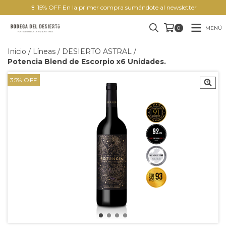
🍷 15% OFF En la primer compra sumándote al newsletter
MENÚ
0
Inicio
/
Líneas
/
DESIERTO ASTRAL
/
Potencia Blend de Escorpio x6 Unidades.
35
%
OFF