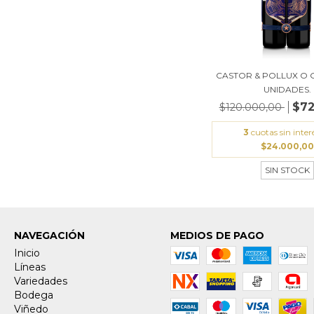
CASTOR & POLLUX O G
UNIDADES.
$72
$120.000,00
3
cuotas sin inter
$24.000,00
SIN STOCK
NAVEGACIÓN
MEDIOS DE PAGO
Inicio
Líneas
Variedades
Bodega
Viñedo