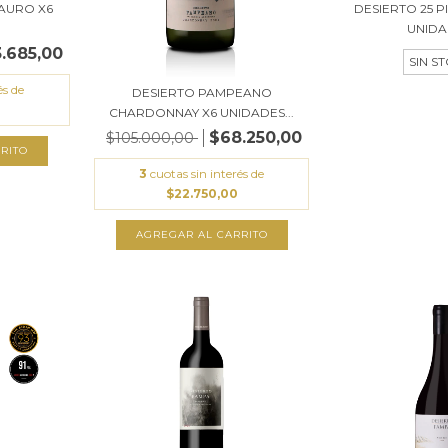
AURO X6
DESIERTO 25 P
UNIDA
3.685,00
SIN S
és de
DESIERTO PAMPEANO
CHARDONNAY X6 UNIDADES...
$68.250,00
$105.000,00
RITO
3
cuotas sin interés de
$22.750,00
AGREGAR AL CARRITO