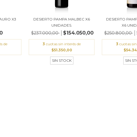
AURO X3
DESIERTO PAMPA MALBEC X6
DESIERTO PAMP
UNIDADES.
X6 UNI
0
$154.050,00
$237.000,00
$250.800,00
és de
3
cuotas sin interés de
3
cuotas sin
$51.350,00
$54.3
SIN STOCK
SIN S