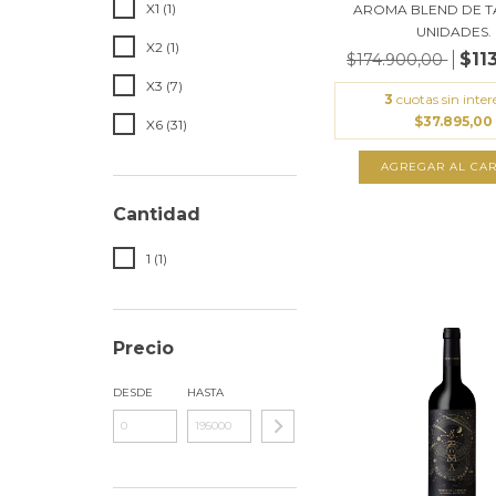
X1 (1)
AROMA BLEND DE T
UNIDADES.
X2 (1)
$11
$174.900,00
X3 (7)
3
cuotas sin inter
$37.895,00
X6 (31)
AGREGAR AL CAR
Cantidad
1 (1)
Precio
DESDE
HASTA