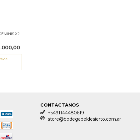
ÉMINIS X2
.000,00
és de
CONTACTANOS
+5491144480619
store@bodegadeldesierto.com.ar