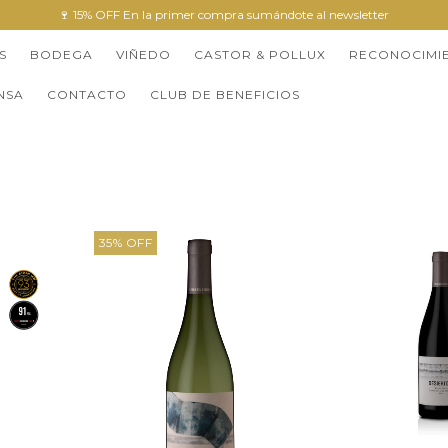
🍷 15% OFF En la primer compra sumándote al newsletter
S
BODEGA
VIÑEDO
CASTOR & POLLUX
RECONOCIMI
NSA
CONTACTO
CLUB DE BENEFICIOS
35
%
OFF