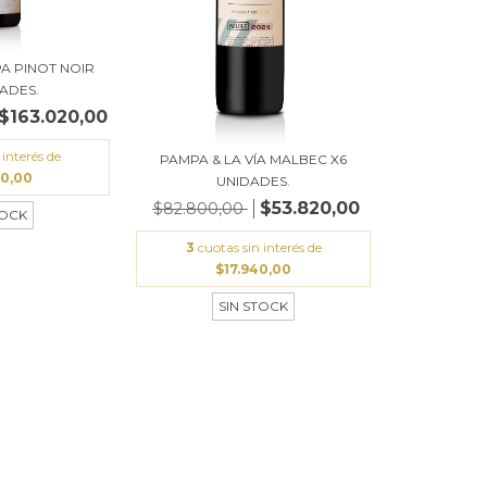
A PINOT NOIR
DADES.
$163.020,00
 interés de
PAMPA & LA VÍA MALBEC X6
40,00
UNIDADES.
$53.820,00
$82.800,00
TOCK
3
cuotas sin interés de
$17.940,00
SIN STOCK